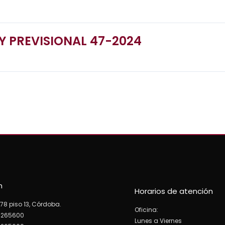
Y PREVISIONAL 47-2024
n
Horarios de atención
78 piso 13, Córdoba.
Oficina:
4265600
Lunes a Viernes