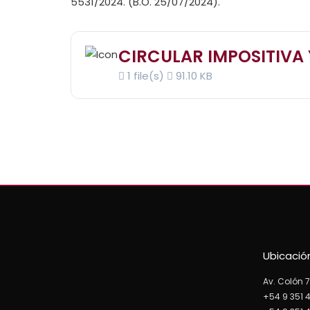
5531/2024. (B.O. 25/07/2024).
CIRCULAR IMPOSITIVA 
1 file(s)
91.10 KB
Ubicació
Av. Colón 7
+54 9 351 