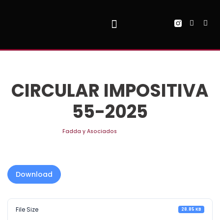
Ir
al
contenido
QUIENES SOMOS
CIRCULAR IMPOSITIVA
55-2025
por
Fadda y Asociados
agosto 4, 2025
Download
File Size
28.85 KB