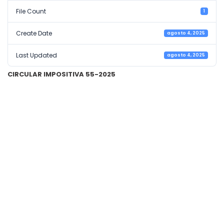
File Count
1
Create Date
agosto 4, 2025
Last Updated
agosto 4, 2025
CIRCULAR IMPOSITIVA 55-2025
I. IMPUESTO AL VALOR AGREGADO E IMPUESTO A LAS GANANCIAS.
LIMITACIONES FISCALES PARA EMPRESAS INDUSTRIALES RADICADAS EN
EL ÁREA ADUANERA ESPECIAL DE TIERRA DEL FUEGO. SU EXCLUSIÓN.
DECRETO (P.E) N° 535/2025. (B.O. 04/08/2025).
II. FACTURA DE CRÉDITO ELECTRÓNICA. GRANDES EMPRESAS. PLAZO
PARA PRESENTACIÓN DE SOLICITUD DE INCLUSIÓN. su EXTENSIÓN.
RESOLUCIÓN (SPYMEEYEC) N° 162/2025. (B.O. 04/08/2025).
III. IMPUESTO A LAS GANANCIAS. REGIMEN DE FACILIDADES DE PAGO PARA
SUJETOS QUE COMPUTARON QUEBRANTOS INCORRECTAMENTE. NUEVAS
CONDICIONES. RESOLUCION GENERAL (A.R.C.A.) N° 5742/2025. (B.O.
01/08/2025).