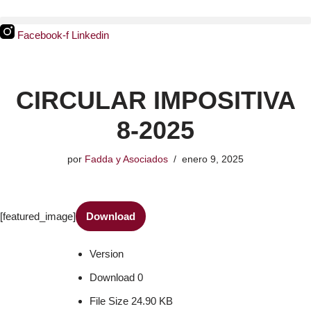
Facebook-f
Linkedin
Ir
al
contenido
CIRCULAR IMPOSITIVA
8-2025
por
Fadda y Asociados
enero 9, 2025
[featured_image]
Download
Version
Download
0
File Size
24.90 KB