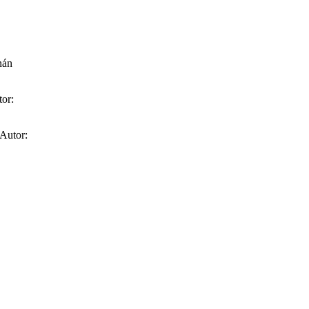
nán
tor:
 Autor: