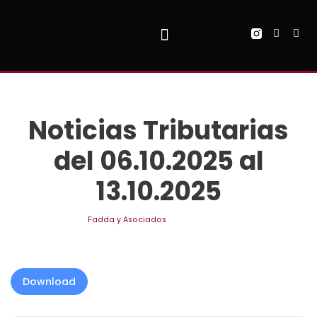
Ir
al
contenido
QUIENES SOMOS
Noticias Tributarias
del 06.10.2025 al
13.10.2025
por
Fadda y Asociados
octubre 14, 2025
Download