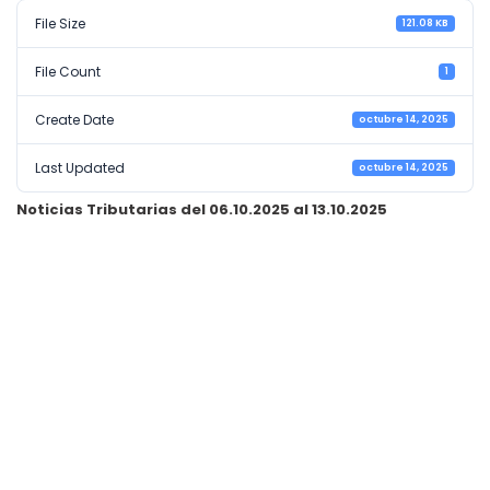
File Size
121.08 KB
File Count
1
Create Date
octubre 14, 2025
Last Updated
octubre 14, 2025
Noticias Tributarias del 06.10.2025 al 13.10.2025
I. Argentina suspende impuestos a exportación de aluminio, acero y
derivados hasta fin de 2025: oficial. Diario: La Nación del
08/10/2025. Autor: Redacción.
II. La presunción por diferencias de remuneraciones no declaradas.
Diario: Ámbito Financiero del 07/10/2025. Autor: Humberto J.
Bertazza.
III. Consecuencias impositivas de las nuevas normas contables.
Diario: Ámbito Financiero del 07/10/2025. Autor: Fernando D. García.
“Mala” para Llaryora: la recaudación cayó tras casi un año y entró
en pendiente. Diario: Comercio y Justicia del 13/10/2025. Autor: