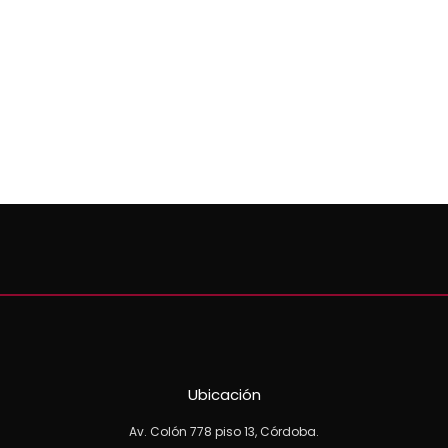
Alfredo Flury.
IV. Ganancias: ARCA ya informó quiénes pagarán el impuesto en
noviembre y desde qué monto. Diario IProfesional del 13/10/2025.
Autor: Hernan Gilardo.
Ubicación
Av. Colón 778 piso 13, Córdoba.